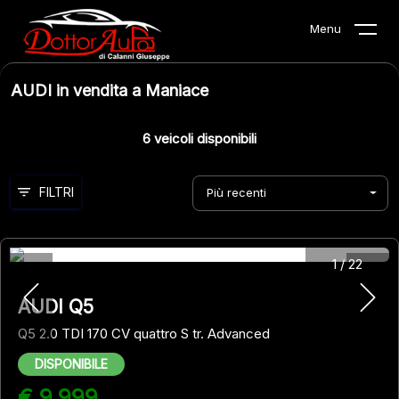
Menu
AUDI in vendita a Maniace
6
veicoli disponibili
FILTRI
Più recenti
1
/
22
AUDI Q5
Q5 2.0 TDI 170 CV quattro S tr. Advanced
DISPONIBILE
€ 9.999